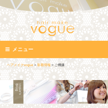
コ
ン
テ
ン
ツ
へ
ス
キ
ッ
メニュー
プ
ヘアメイクvogue
>
新着情報
>
ご機嫌