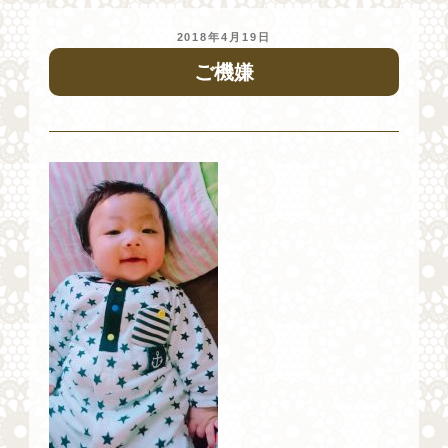
投
2018年4月19日
稿
ご機嫌
日: