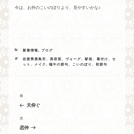
今は、お外のこいのぼりより、見やすいかな♪
カ
新着情報
,
ブログ
テ
タ
佐賀県鹿島市、美容室、ヴォーグ、駅前、着付け、セ
ゴ
グ
ット、メイク
,
端午の節句、こいのぼり、初節句
リ
ー
投
過
前
稿
去
天仰ぐ
ナ
の
投
ビ
次
次
稿
の
ゲ
恋仲
投