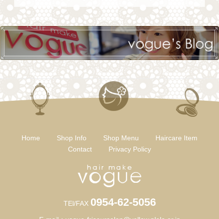
Home
Shop Info
Shop Menu
Haircare Item
Contact
Privacy Policy
0954-62-5056
TEl/FAX