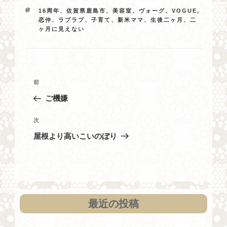
テ
タ
16周年、佐賀県鹿島市、美容室、ヴォーグ、VOGUE
,
ゴ
グ
恋仲、ラブラブ、子育て、新米ママ、生後二ヶ月、二
リ
ヶ月に見えない
ー
投
過
前
稿
去
ご機嫌
ナ
の
投
ビ
次
次
稿
の
ゲ
屋根より高いこいのぼり
投
ー
稿
シ
ョ
ン
最近の投稿