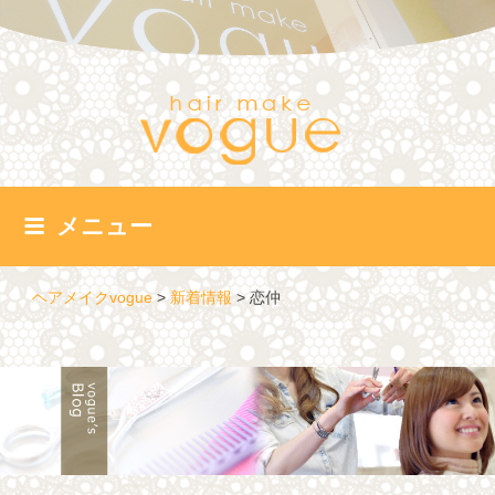
コ
ン
テ
ン
ツ
へ
ス
キ
ッ
メニュー
プ
ヘアメイクvogue
>
新着情報
>
恋仲