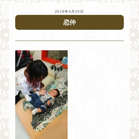
投
2018年4月20日
稿
恋仲
日: