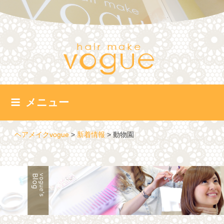
コ
ン
テ
ン
ツ
へ
ス
キ
ッ
メニュー
プ
ヘアメイクvogue
>
新着情報
>
動物園