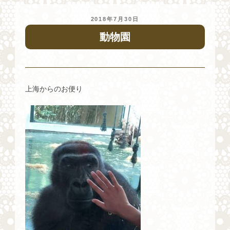
投
2018年7月30日
稿
動物園
日:
上海からのお便り