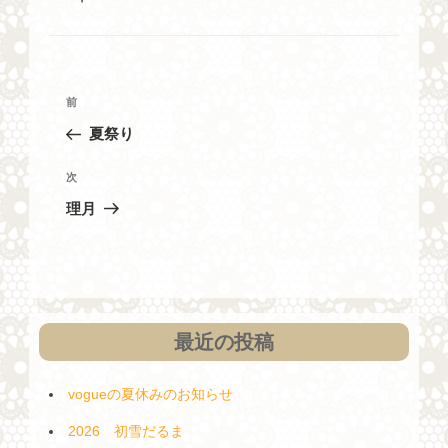
ー
投
過
前
稿
去
夏祭り
ナ
の
投
ビ
次
次
稿
の
ゲ
理月
投
ー
稿
シ
ョ
ン
最近の投稿
vogueの夏休みのお知らせ
2026 初雪だるま