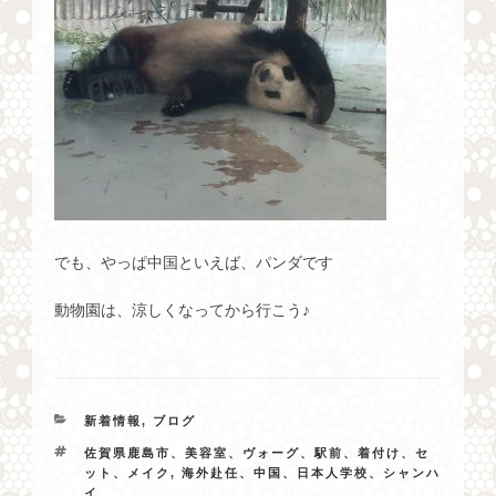
でも、やっぱ中国といえば、パンダです
動物園は、涼しくなってから行こう♪
カ
新着情報
,
ブログ
テ
タ
佐賀県鹿島市、美容室、ヴォーグ、駅前、着付け、セ
ゴ
グ
ット、メイク
,
海外赴任、中国、日本人学校、シャンハ
リ
イ