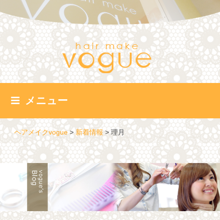
コ
ン
テ
ン
ツ
へ
ス
キ
ッ
メニュー
プ
ヘアメイクvogue
>
新着情報
>
理月