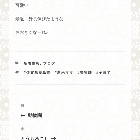
可愛い
最近、身長伸びたような
おおきくなーれ♪
カ
新着情報
,
ブログ
テ
タ
#佐賀県鹿島市 #新米ママ #美容師 #子育て
ゴ
グ
リ
ー
投
過
前
稿
去
動物園
ナ
の
投
ビ
次
次
稿
の
ゲ
とうもろこし