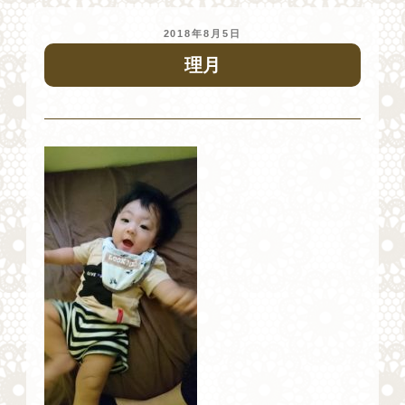
投
2018年8月5日
稿
理月
日: