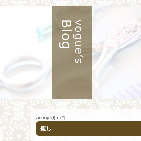
投
2018年8月10日
稿
癒し
日: