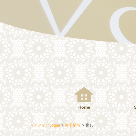
コ
ン
テ
ン
ツ
へ
ス
キ
ッ
プ
Home
ヘアメイクvogue
>
新着情報
>
癒し