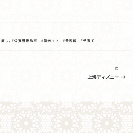
、癒し
,
#佐賀県鹿島市 #新米ママ #美容師 #子育て
次
次
の
上海ディズニー
投
稿