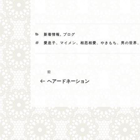
カ
新着情報
,
ブログ
テ
タ
愛息子、マイメン、相思相愛、やきもち、男の世界
ゴ
グ
リ
ー
投
過
前
去
稿
ヘアードネーション
の
ナ
投
稿
ビ
ゲ
ー
シ