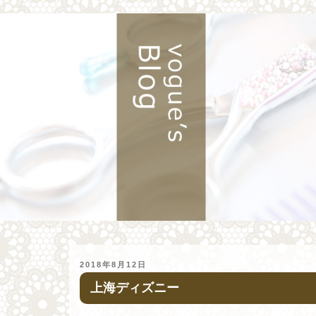
投
2018年8月12日
稿
上海ディズニー
日: