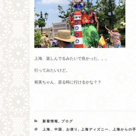
上海、楽しんでるみたいで良かった。。。
行ってみたいけど。
裕美ちゃん、居る時に行けるかな？？
カ
新着情報
,
ブログ
テ
タ
上海、中国、お便り
,
上海ディズニー、上海からの
ゴ
グ
リ