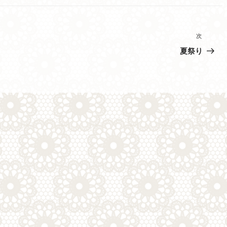
次
次
の
夏祭り
投
稿