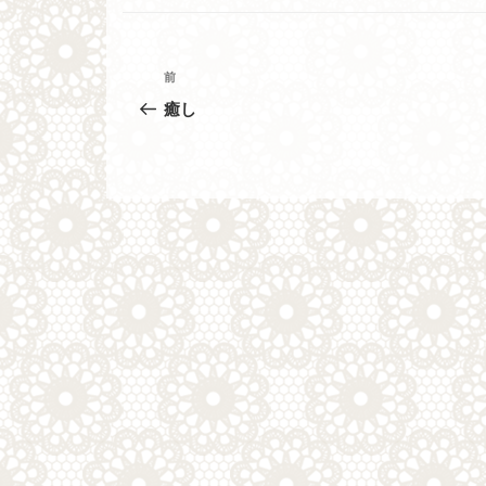
ー
投
過
前
去
稿
癒し
の
ナ
投
稿
ビ
ゲ
ー
シ
ョ
ン