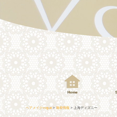
コ
ン
テ
ン
ツ
へ
ス
キ
ッ
プ
Home
ヘアメイクvogue
>
新着情報
>
上海ディズニー