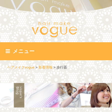
コ
ン
テ
ン
ツ
へ
ス
キ
ッ
メニュー
プ
ヘアメイクvogue
>
新着情報
>
歩行器