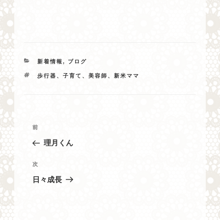
カ
新着情報
,
ブログ
テ
タ
歩行器、子育て、美容師、新米ママ
ゴ
グ
リ
ー
投
過
前
稿
去
理月くん
ナ
の
投
ビ
次
次
稿
の
ゲ
日々成長
投
ー
稿
シ
ョ