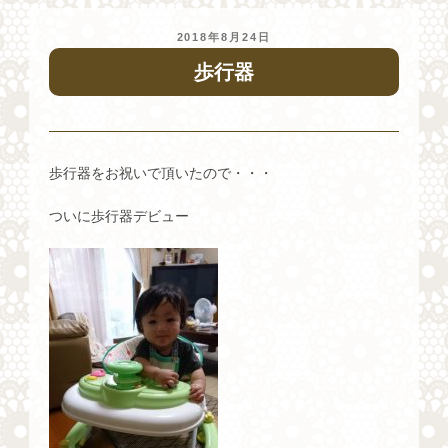
投
2018年8月24日
稿
歩行器
日:
歩行器をお祝いで頂いたので・・・
ついに歩行器デビュー