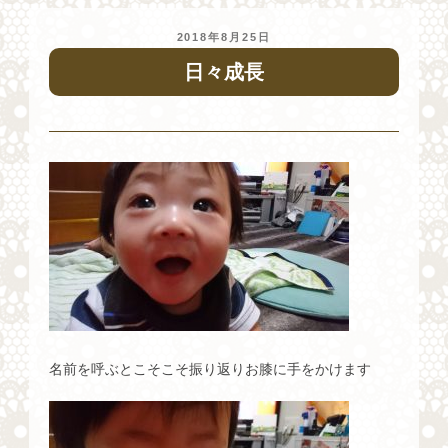
投
2018年8月25日
稿
日々成長
日:
名前を呼ぶとこそこそ振り返りお膝に手をかけます