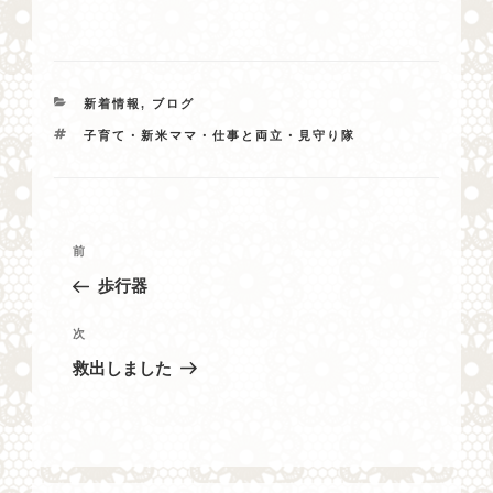
カ
新着情報
,
ブログ
テ
タ
子育て・新米ママ・仕事と両立・見守り隊
ゴ
グ
リ
ー
投
過
前
稿
去
歩行器
ナ
の
投
ビ
次
次
稿
の
ゲ
救出しました
投
ー
稿
シ
ョ
ン