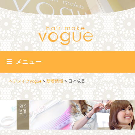
コ
ン
テ
ン
ツ
へ
ス
キ
ッ
メニュー
プ
ヘアメイクvogue
>
新着情報
>
日々成長