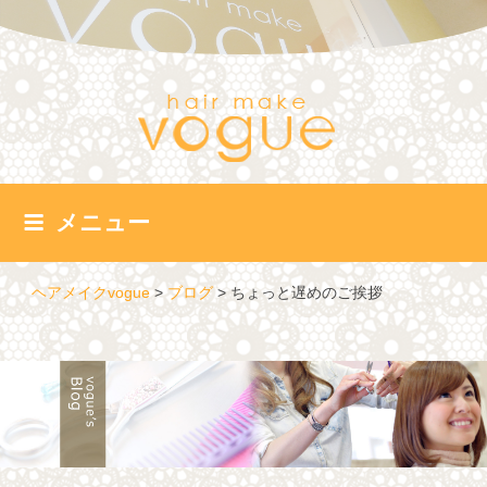
コ
ン
テ
ン
ツ
へ
ス
キ
ッ
メニュー
プ
ヘアメイクvogue
>
ブログ
>
ちょっと遅めのご挨拶