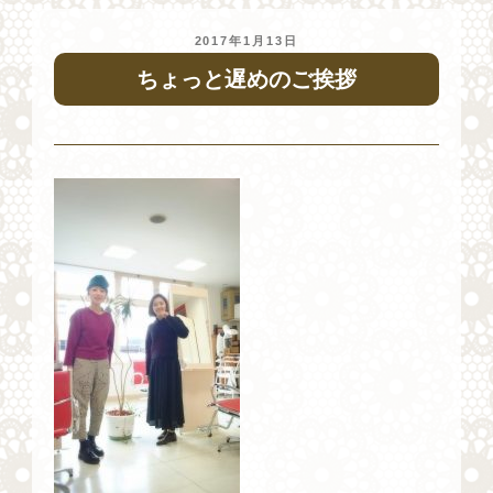
投
2017年1月13日
稿
ちょっと遅めのご挨拶
日: