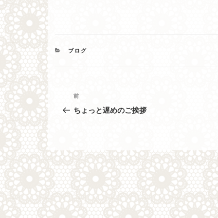
カ
ブログ
テ
ゴ
リ
ー
投
過
前
去
稿
ちょっと遅めのご挨拶
の
ナ
投
稿
ビ
ゲ
ー
シ
ョ