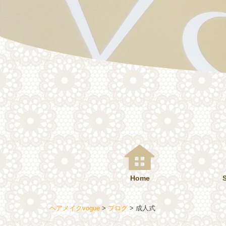
コ
ン
テ
ン
ツ
へ
ス
キ
ッ
プ
Home
ヘアメイクvogue
>
ブログ
>
成人式