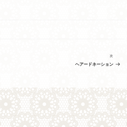
次
次
の
ヘアードネーション
投
稿