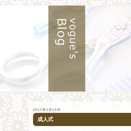
投
2017年1月14日
稿
成人式
日: