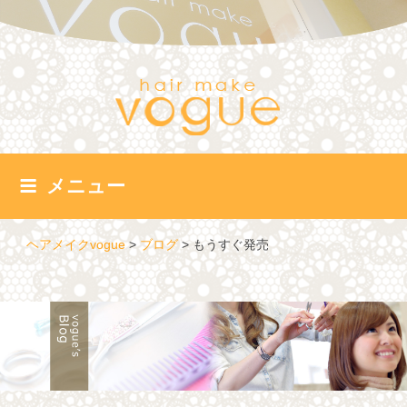
コ
ン
テ
ン
ツ
へ
ス
キ
ッ
メニュー
プ
ヘアメイクvogue
>
ブログ
>
もうすぐ発売