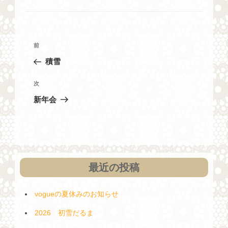
投
過
前
稿
去
積雪
ナ
の
投
ビ
次
次
稿
の
ゲ
新年会
投
ー
稿
シ
ョ
ン
最近の投稿
vogueの夏休みのお知らせ
2026 初雪だるま