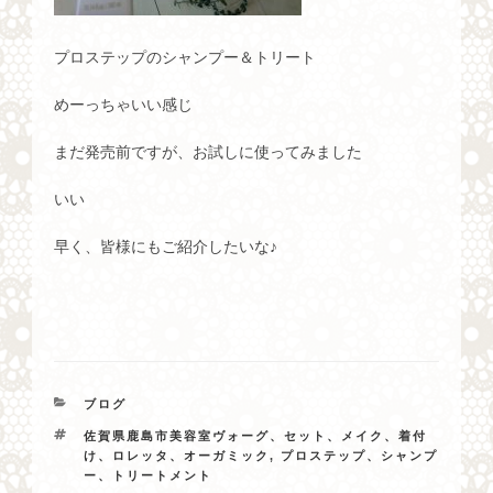
プロステップのシャンプー＆トリート
めーっちゃいい感じ
まだ発売前ですが、お試しに使ってみました
いい
早く、皆様にもご紹介したいな♪
カ
ブログ
テ
タ
佐賀県鹿島市美容室ヴォーグ、セット、メイク、着付
ゴ
グ
け、ロレッタ、オーガミック
,
プロステップ、シャンプ
リ
ー、トリートメント
ー