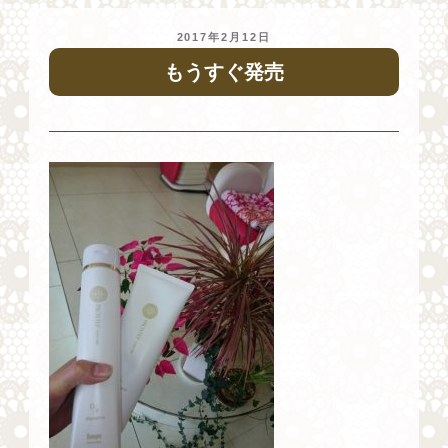
投
2017年2月12日
稿
もうすぐ発売
日: