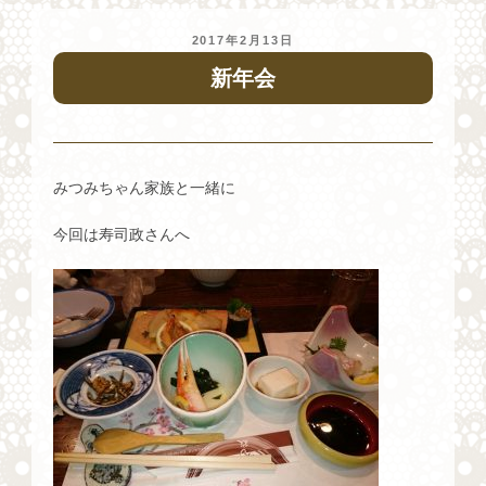
投
2017年2月13日
稿
新年会
日:
みつみちゃん家族と一緒に
今回は寿司政さんへ