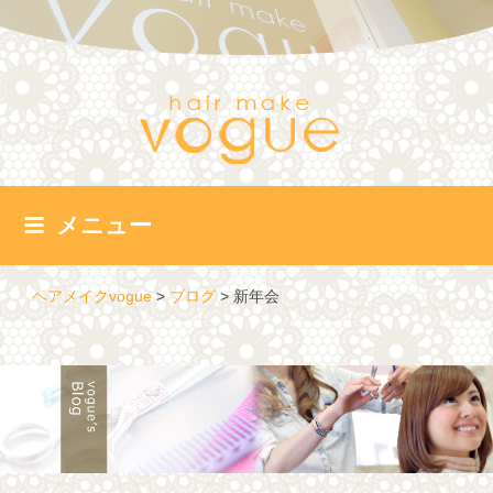
コ
ン
テ
ン
ツ
へ
ス
キ
ッ
メニュー
プ
ヘアメイクvogue
>
ブログ
>
新年会