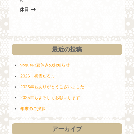
次
稿
の
ゲ
休日
投
ー
稿
シ
ョ
ン
最近の投稿
vogueの夏休みのお知らせ
2026 初雪だるま
2025年もありがとうございました
2025年もよろしくお願いします
年末のご挨拶
アーカイブ