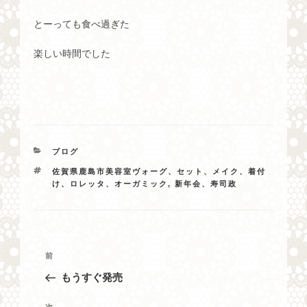
とーっても食べ過ぎた
楽しい時間でした
カ
ブログ
テ
タ
佐賀県鹿島市美容室ヴォーグ、セット、メイク、着付
ゴ
グ
け、ロレッタ、オーガミック
,
新年会、寿司政
リ
ー
投
過
前
稿
去
もうすぐ発売
ナ
の
投
ビ
次